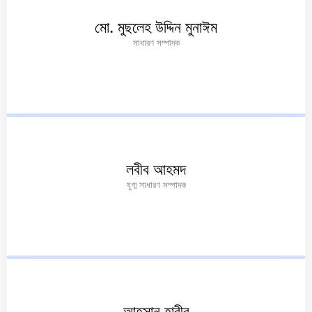
মো. মুছলেহ উদ্দিন মুনাঈম
সাধারণ সম্পাদক
লবীব আহমদ
যুগ্ম সাধারণ সম্পাদক
আহসান হাবীব