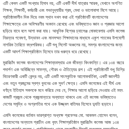
এটি কেবল একটি সংখ্যার হিসাব নয়, এটি একটি দীর্ঘ যাত্রার স্মারক, যেখানে অগণিত
শিক্ষক, শিক্ষার্থী, কর্মচারী এবং শুভানুধ্যায়ীর শ্রম, মেধা ও ভালোবাসা মিশে আছে।
প্রতিষ্ঠাকালীন দিক দিয়ে নবম স্থান দখল করা এই প্রতিষ্ঠানটি বাংলাদেশের
শিক্ষাক্ষেত্রে এক অবিস্মরণীয় অবদান রেখেছে এবং ভবিষ্যতেও জ্ঞান ও প্রজ্ঞার আলো
ছড়িয়ে যাবে বলে আশা করা যায়। আধুনিক বিশ্বের চ্যালেঞ্জ মোকাবেলায় এমসি কলেজ
নিরন্তর গবেষণা, উদ্ভাবন এবং মানসম্মত শিক্ষাদানের মাধ্যমে একুশ শতকের উপযোগী
নাগরিক তৈরিতে বদ্ধপরিকর। এটি শুধু সিলেট অঞ্চলের নয়, সমগ্র বাংলাদেশের জন্য
একটি আদর্শ শিক্ষাপ্রতিষ্ঠান হিসেবে তার গুরুত্ব ধরে রেখেছে।
মুরারিচাঁদ কলেজ বাংলাদেশের শিক্ষাব্যবস্থার এক জীবন্ত কিংবদন্তি। এর ১৩৪ বছরে
পদার্পণ এক অবিচ্ছিন্ন সাফল্য, গৌরব ও ঐতিহ্যের গল্প। এই প্রতিষ্ঠানটি শুধু ডিগ্রি
বিতরণকারী একটি কেন্দ্র নয়, এটি একটি সাংস্কৃতিক আলোকবর্তিকা, একটি জ্ঞানপীঠ
এবং নতুন প্রজন্মের স্বপ্ন বুননের এক সুবর্ণ ক্ষেত্র। এমসি কলেজের এই দীর্ঘ এবং
বর্ণাঢ্য ইতিহাস সকলকে মনে করিয়ে দেয় যে, শিক্ষার আলো ছড়িয়ে দেওয়ার এই মহৎ
কাজটি প্রজন্ম থেকে প্রজন্মান্তরে অব্যাহত থাকবে এবং এই কলেজ ভবিষ্যতেও
দেশের সমৃদ্ধি ও অগ্রগতির পথে এক উজ্জ্বল বাতিঘর হিসেবে দ্যুতি ছড়াবে।
এমসি কলেজের বর্তমান ভারপ্রাপ্ত অধ্যক্ষ প্রফেসর মো. আকমল হোসেন বলেন,
বাংলাদেশের অন্যতম প্রাচীন এবং বৃহৎ শিক্ষাপ্রতিষ্ঠান মুরারিচাঁদ কলেজ আজ ১৩৪
বছরে পদার্পণ করেছে। প্রতিষ্ঠালগ্ন থেকে তৎকালীন সিলেট অঞ্চলসহ ময়মনসিংহ,