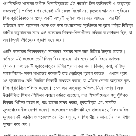
ঔপনিবেশিক শাসনের অধীনে শিক্ষাবিস্তারের এই প্রচেষ্টা ছিল ব্যতিক্রমী ও অত্যন্ত
গুরুত্বপূর্ণ। প্রতিষ্ঠার পর থেকেই এটি কেবল সিলেট নয়, বৃহত্তর আসাম ও পূর্ববঙ্গের
শিক্ষাপ্রতিষ্ঠানগুলোর মধ্যে একটি অগ্রণী ভূমিকা পালন করে আসছে। এর দীর্ঘ
ইতিহাসে ভাষা আন্দোলন থেকে শুরু করে বাংলাদেশের স্বাধীনতা সংগ্রাম পর্যন্ত বিভিন্ন
জাতীয় আন্দোলনের সাথে এই কলেজের শিক্ষক-শিক্ষার্থীদের সক্রিয় অংশগ্রহণ ছিল, যা
এর বিপ্লবী ঐতিহ্যের প্রমাণ বহন করে।
এমসি কলেজের শিক্ষাব্যবস্থা সবসময়ই সময়ের সঙ্গে তাল মিলিয়ে উন্নত হয়েছে।
বর্তমানে এই কলেজে ১৬টি ভিন্ন বিষয় রয়েছে, যার মধ্যে ১৫টি বিষয়ে স্নাতক
(সম্মান) এবং ১৬ টি স্নাতকোত্তর ডিগ্রি প্রদান করা হয়। বিজ্ঞান, কলা, বাণিজ্য,
সমাজবিজ্ঞান- সকল শাখাতেই কলেজটি তার শ্রেষ্ঠত্ব প্রমাণ করেছে। এখানে প্রায়
১৪ হাজারেরও বেশি নিয়মিত শিক্ষার্থী অধ্যয়ন করছে, যা এটিকে দেশের অন্যতম বৃহৎ
শিক্ষাপ্রতিষ্ঠানে পরিণত করেছে। ১০৭ জন অত্যন্ত অভিজ্ঞ, নিবেদিতপ্রাণ এবং
উচ্চশিক্ষিত শিক্ষক-শিক্ষিকা এখানে কর্মরত রয়েছেন, যারা শিক্ষার্থীদেরকে শুধু পুঁথিগত
বিদ্যায় শিক্ষিত করেন না, বরং তাদের মধ্যে প্রজ্ঞা, মুক্তচিন্তা এবং মানবিক
মূল্যবোধের বীজ রোপণ করেন। কলেজের গ্রন্থাগারটি ২৭ হাজার ৯১২ টিরও অধিক
মূল্যবান বই, জার্নাল ও গবেষণাপত্র দিয়ে সমৃদ্ধ, যা শিক্ষার্থীদের জ্ঞানচর্চার এক বিশাল
সুযোগ করে দেয়।
এমসি কলেজের ক্যাম্পাস শুধু একটি শিক্ষাঙ্গন নয়, এটি নিজেই এক জীবন্ত ইতিহাস।