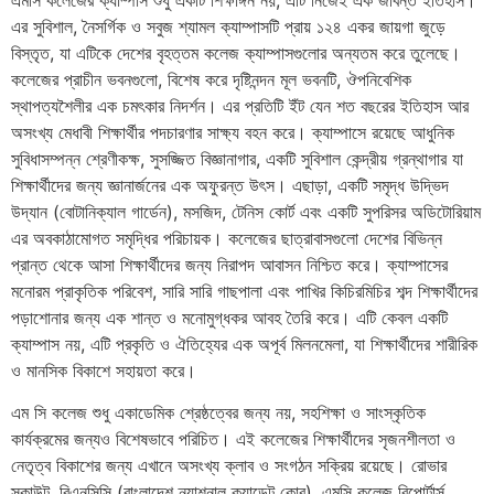
এর সুবিশাল, নৈসর্গিক ও সবুজ শ্যামল ক্যাম্পাসটি প্রায় ১২৪ একর জায়গা জুড়ে
বিস্তৃত, যা এটিকে দেশের বৃহত্তম কলেজ ক্যাম্পাসগুলোর অন্যতম করে তুলেছে।
কলেজের প্রাচীন ভবনগুলো, বিশেষ করে দৃষ্টিনন্দন মূল ভবনটি, ঔপনিবেশিক
স্থাপত্যশৈলীর এক চমৎকার নিদর্শন। এর প্রতিটি ইঁট যেন শত বছরের ইতিহাস আর
অসংখ্য মেধাবী শিক্ষার্থীর পদচারণার সাক্ষ্য বহন করে। ক্যাম্পাসে রয়েছে আধুনিক
সুবিধাসম্পন্ন শ্রেণীকক্ষ, সুসজ্জিত বিজ্ঞানাগার, একটি সুবিশাল কেন্দ্রীয় গ্রন্থাগার যা
শিক্ষার্থীদের জন্য জ্ঞানার্জনের এক অফুরন্ত উৎস। এছাড়া, একটি সমৃদ্ধ উদ্ভিদ
উদ্যান (বোটানিক্যাল গার্ডেন), মসজিদ, টেনিস কোর্ট এবং একটি সুপরিসর অডিটোরিয়াম
এর অবকাঠামোগত সমৃদ্ধির পরিচায়ক। কলেজের ছাত্রাবাসগুলো দেশের বিভিন্ন
প্রান্ত থেকে আসা শিক্ষার্থীদের জন্য নিরাপদ আবাসন নিশ্চিত করে। ক্যাম্পাসের
মনোরম প্রাকৃতিক পরিবেশ, সারি সারি গাছপালা এবং পাখির কিচিরমিচির শব্দ শিক্ষার্থীদের
পড়াশোনার জন্য এক শান্ত ও মনোমুগ্ধকর আবহ তৈরি করে। এটি কেবল একটি
ক্যাম্পাস নয়, এটি প্রকৃতি ও ঐতিহ্যের এক অপূর্ব মিলনমেলা, যা শিক্ষার্থীদের শারীরিক
ও মানসিক বিকাশে সহায়তা করে।
এম সি কলেজ শুধু একাডেমিক শ্রেষ্ঠত্বের জন্য নয়, সহশিক্ষা ও সাংস্কৃতিক
কার্যক্রমের জন্যও বিশেষভাবে পরিচিত। এই কলেজের শিক্ষার্থীদের সৃজনশীলতা ও
নেতৃত্ব বিকাশের জন্য এখানে অসংখ্য ক্লাব ও সংগঠন সক্রিয় রয়েছে। রোভার
স্কাউট, বিএনসিসি (বাংলাদেশ ন্যাশনাল ক্যাডেট কোর), এমসি কলেজ রিপোর্টার্স