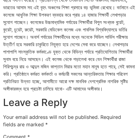
ভারতের আসাম সহ এই বৃহৎ অঞ্চলের শিক্ষা প্রসারে বড় ভূমিকা রেখেছে। বর্তমানে এই
কলেজে আধুনিক শিক্ষা উপকরণ ব্যবহার করে প্রায় ১৪ হাজার শিক্ষার্থী লেখাপড়ার
সুযোগ পাচ্ছেন। কলেজের উচ্চমাধ্যমিক পর্যায়ের শিক্ষার্থীরা বিপুল সংখ্যক বুয়েট,
কুয়েট, চুয়েট, রুয়েট, সরকারি মেডিকেল কলেজ এবং পাবলিক বিশ্ববিদ্যালয়ে ভর্তির
সুযোগ পাচ্ছেন। অনার্স পর্যায়ের শিক্ষার্থীদের মধ্যে অনেকে সিভিল সার্ভিস পরীক্ষায়
উত্তীর্ণ হয়ে সরকারি চাকুরিতে নিযুক্ত হয়ে দেশের সেবা করে যাচ্ছেন। লেখাপড়ার
পাশাপাশি সাংস্কৃতিক কর্মকাণ্ডে যুক্ত থেকে বিভিন্ন পর্যায়ে প্রতিযোগিতায় শিক্ষার্থীরা
সুনাম বয়ে নিয়ে আসছেন। এই কলেজ থেকে পড়ালেখা করে যেন শিক্ষার্থীরা রাজা
গিরিশচন্দ্র রায় ও আব্দুল মজিদ কাপ্তান মিয়ার মতো মহান মানুষ হতে পারে, সেই কামনা
করি। প্রতিষ্ঠানে কর্মরত কর্মকর্তা ও কর্মচারী সকলের আন্তরিকতায় শিক্ষার পরিবেশ
প্রতিনিয়ত উন্নত হচ্ছে, আগামীতে আরো দক্ষ মানবিক দেশপ্রেমিক নাগরিক সৃষ্টির
অঙ্গীকারবদ্ধ হয়ে প্রচেষ্টা চালিয়ে যাবো- এটি আমাদের অঙ্গীকার।
Leave a Reply
Your email address will not be published.
Required
fields are marked
*
Comment
*