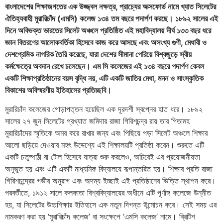
বাংলাদেশের শিক্ষাজগতের এক উজ্জ্বল নক্ষত্র, প্রাচ্যের অক্সফোর্ড নামে খ্যাত সিলেটের
ঐতিহ্যবাহী মুরারিচাঁদ (এমসি) কলেজ ১৩৪ তম বছরে পদার্পণ করছে। ১৮৯২ সালের এই
দিনে অবিভক্ত ভারতের সিলেট অঞ্চলে প্রতিষ্ঠিত এই মহাবিদ্যালয় দীর্ঘ ১৩৩ বছর ধরে
জ্ঞান বিতরণের আলোকবর্তিকা হিসেবে কাজ করে আসছে এবং অসংখ্য গুণী, মেধাবী ও
দেশপ্রেমিক নাগরিক তৈরি করেছে, যারা দেশের সীমানা পেরিয়ে বিশ্বজুড়ে স্বীয়
কর্মক্ষেত্রে অবদান রেখে চলেছেন। এম সি কলেজের এই ১৩৪ বছরে পদার্পণ কেবল
একটি শিক্ষাপ্রতিষ্ঠানের বয়স বৃদ্ধি নয়, এটি একটি জাতির মেধা, মনন ও সাংস্কৃতিক
বিকাশের অবিস্মরণীয় ইতিহাসের প্রতিচ্ছবি।
মুরারিচাঁদ কলেজের গোড়াপত্তন হয়েছিল এক দূরদর্শী স্বপ্নের হাত ধরে। ১৮৯২
সালের ২৭ জুন সিলেটের প্রখ্যাত জমিদার রাজা গিরিশচন্দ্র রায় তার পিতামহ
মুরারিচাঁদের স্মৃতিকে অমর করে রাখার জন্য এবং পিছিয়ে পড়া সিলেট অঞ্চলে শিক্ষার
আলো ছড়িয়ে দেওয়ার মহৎ উদ্দেশ্যে এই শিক্ষালয়টি প্রতিষ্ঠা করেন। শুরুতে এটি
একটি চতুষ্পাঠী বা টোল হিসেবে যাত্রা শুরু করলেও, অচিরেই এর প্রয়োজনীয়তা
অনুভূত হয় এবং এটি একটি মাধ্যমিক বিদ্যালয়ে রূপান্তরিত হয়। শিক্ষার প্রতি রাজা
গিরিশচন্দ্রের গভীর অনুরাগ এবং অদম্য ইচ্ছাই এই প্রতিষ্ঠানের ভিত্তি স্থাপন করে।
পরবর্তীতে, ১৯১২ সালে কলকাতা বিশ্ববিদ্যালয়ের অধীনে এটি পূর্ণাঙ্গ কলেজে উন্নীত
হয়, যা সিলেটের উচ্চশিক্ষার ইতিহাসে এক নতুন দিগন্ত উন্মোচন করে। সেই সময় এর
নামকরণ করা হয় ‘মুরারিচাঁদ কলেজ’ বা সংক্ষেপে ‘এমসি কলেজ’ নামে। ব্রিটিশ