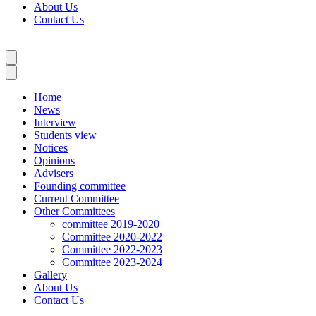
About Us
Contact Us
Home
News
Interview
Students view
Notices
Opinions
Advisers
Founding committee
Current Committee
Other Committees
committee 2019-2020
Committee 2020-2022
Committee 2022-2023
Committee 2023-2024
Gallery
About Us
Contact Us