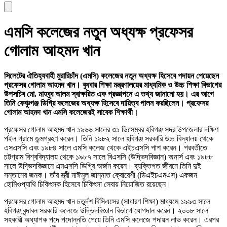
এমসি কলেজের নতুন অধ্যক্ষ প্রফেসর
গোলাম আহমদ খান
সিলেটের ঐতিহ্যবাহী মুরারিচাঁদ (এমসি) কলেজের নতুন অধ্যক্ষ হিসেবে পদায়ন পেয়েছেন
প্রফেসর গোলাম আহমদ খান। বুধবার শিক্ষা মন্ত্রণালয়ের মাধ্যমিক ও উচ্চ শিক্ষা বিভাগের
উপসচিব মো. মাহবুব আলম স্বাক্ষরিত এক প্রজ্ঞাপনে এ তথ্য জানানো হয়। এর আগে
তিনি ফেঞ্চুগঞ্জ ডিগ্রি কলেজের অধ্যক্ষ হিসেবে দায়িত্ব পালন করছিলেন। প্রফেসর
গোলাম আহমদ খান এমসি কলেজেরই সাবেক শিক্ষার্থী।
প্রফেসর গোলাম আহমদ খান ১৯৬৬ সালের ৩১ ডিসেম্বর হবিগঞ্জ সদর উপজেলার দক্ষিণ
পইল গ্রামে জন্মগ্রহণ করেন। তিনি ১৯৮২ সালে হবিগঞ্জ সরকারি উচ্চ বিদ্যালয় থেকে
এসএসসি এবং ১৯৮৪ সালে এমসি কলেজ থেকে এইচএসসি পাশ করেন। পরবর্তীতে
চট্টগ্রাম বিশ্ববিদ্যালয় থেকে ১৯৮৭ সালে বিএসসি (উদ্ভিদবিজ্ঞান) অনার্স এবং ১৯৮৮
সালে উদ্ভিদবিজ্ঞানে এমএসসি ডিগ্রি অর্জন করেন। ব্যক্তিগত জীবনে তিনি দুই
সন্তানের জনক। তাঁর স্ত্রী নাঈমুল জান্নাত ক্বোরেশী (ডিএইচএমএস) একজন
হোমিওপ্যাথি চিকিৎসক হিসেবে চিকিৎসা সেবায় নিয়োজিত রয়েছেন।
প্রফেসর গোলাম আহমদ খান চতুর্দশ বিসিএসের (সাধারণ শিক্ষা) মাধ্যমে ১৯৯৩ সালে
হবিগঞ্জ বৃন্দাবন সরকারি কলেজে উদ্ভিদবিজ্ঞান বিভাগে যোগদান করেন। ২০০৮ সালে
সহকারী অধ্যাপক পদে পদোন্নতি পেয়ে তিনি এমসি কলেজে পদায়ন লাভ করেন। এরপর