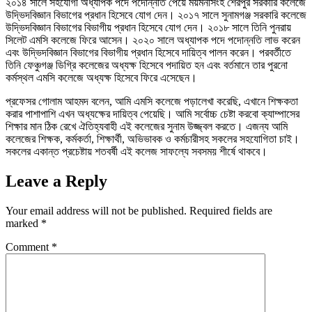
২০১৪ সালে সহযোগী অধ্যাপক পদে পদোন্নতি পেয়ে ময়মনসিংহ শেরপুর সরকারি কলেজে
উদ্ভিদবিজ্ঞান বিভাগের প্রধান হিসেবে যোগ দেন। ২০১৭ সালে সুনামগঞ্জ সরকারি কলেজে
উদ্ভিদবিজ্ঞান বিভাগের বিভাগীয় প্রধান হিসেবে যোগ দেন। ২০১৮ সালে তিনি পুনরায়
সিলেট এমসি কলেজে ফিরে আসেন। ২০২০ সালে অধ্যাপক পদে পদোন্নতি লাভ করেন
এবং উদ্ভিদবিজ্ঞান বিভাগের বিভাগীয় প্রধান হিসেবে দায়িত্ব পালন করেন। পরবর্তীতে
তিনি ফেঞ্চুগঞ্জ ডিগ্রি কলেজের অধ্যক্ষ হিসেবে পদায়িত হন এবং বর্তমানে তার পুরনো
কর্মস্থল এমসি কলেজে অধ্যক্ষ হিসেবে ফিরে এসেছেন।
প্রফেসর গোলাম আহমদ বলেন, আমি এমসি কলেজে পড়ালেখা করেছি, এখানে শিক্ষকতা
করার পাশাপাশি এখন অধ্যক্ষের দায়িত্ব পেয়েছি। আমি সর্বোচ্চ চেষ্টা করবো ক্যাম্পাসের
শিক্ষার মান ঠিক রেখে ঐতিহ্যবাহী এই কলেজের সুনাম উজ্জ্বল করতে। এজন্য আমি
কলেজের শিক্ষক, কর্মকর্তা, শিক্ষার্থী, অভিভাবক ও কর্মচারীসহ সকলের সহযোগিতা চাই।
সকলের একান্ত প্রচেষ্টায় শতবর্ষী এই কলেজ সাফল্যে সবসময় শীর্ষে থাকবে।
Leave a Reply
Your email address will not be published.
Required fields are
marked
*
Comment
*