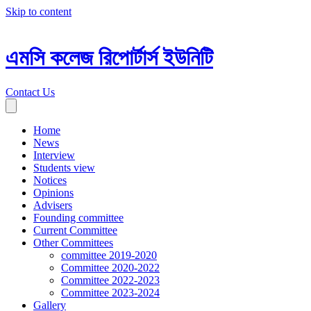
Skip to content
এমসি কলেজ রিপোর্টার্স ইউনিটি
Contact Us
Home
News
Interview
Students view
Notices
Opinions
Advisers
Founding committee
Current Committee
Other Committees
committee 2019-2020
Committee 2020-2022
Committee 2022-2023
Committee 2023-2024
Gallery