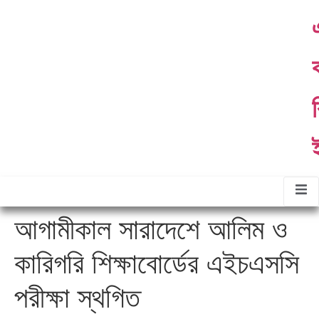
ther
About
Contact
Gallery
ommittees
Us
Us
র
আগামীকাল সারাদেশে আলিম ও
কারিগরি শিক্ষাবোর্ডের এইচএসসি
পরীক্ষা স্থগিত