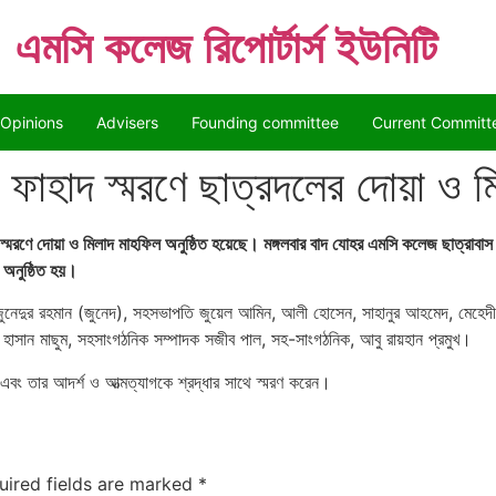
এমসি কলেজ রিপোর্টার্স ইউনিটি
Opinions
Advisers
Founding committee
Current Committ
াহাদ স্মরণে ছাত্রদলের দোয়া ও 
মরণে দোয়া ও মিলাদ মাহফিল অনুষ্ঠিত হয়েছে। মঙ্গলবার বাদ যোহর এমসি কলেজ ছাত্রাবাস মসজ
অনুষ্ঠিত হয়।
দুর রহমান (জুনেদ), সহসভাপতি জুয়েল আমিন, আলী হোসেন, সাহানুর আহমেদ, মেহেদী হাসা
দী হাসান মাছুম, সহসাংগঠনিক সম্পাদক সজীব পাল, সহ-সাংগঠনিক, আবু রায়হান প্রমুখ।
বং তার আদর্শ ও আত্মত্যাগকে শ্রদ্ধার সাথে স্মরণ করেন।
uired fields are marked
*