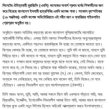
সিলেটের ঐতিহ্যবাহী মুরারিচাঁদ (এমসি) কলেজের অনার্স প্রথম বর্ষের শিক্ষার্থীদের বরণ
করে নিয়েছে বাংলাদেশ ইসলামী ছাত্রশিবির এমসি কলেজ শাখা। গতকাল বৃহস্পতিবার
(১৬ অক্টোবর) এমসি কলেজ অডিটোরিয়ামে এই নবীন বরণ ও ক্যারিয়ার গাইডলাইন
প্রোগ্রাম অনুষ্ঠিত হয়।
অনুষ্ঠানে প্রধান অতিথির বক্তব্যে রাখেন বাংলাদেশ সুপ্রিমকোর্টের আলোচিত
আইনজীবী শিশির মনির। এসময় তিনি নবাগত শিক্ষার্থীদের উদ্দেশ্য অনুপ্রেরণামূলক
বক্তব্যে বলেন, এমসিতে পড়লেও ক্যামব্রিজে কি হচ্ছে তা তোমাকে জানতে হবে।
বিশ্বের কোথায় কি হচ্ছে, তা তোমাকে জানতে হবে। তুমি যদি না জানো, তাহলে তুমি
পিছিয়ে যাবে। যদি জানতে না পারো, তাহলে তুমি বক্তৃতা দিতে পারবে তবে নেতা হতে
পারবে না। দশজন জানা মানুষদের মধ্যে মানুষ যাকে ফলো করে, সেই লিডার। যাকে
ফলো করে না, সে লিডার নয়। দুনিয়াকে যারা পরিবর্তন করেছে, তাদের অর্জন আছে।
বিশ্বের শক্তিশালী নেতা বলা হয় হযরত মুহাম্মদ (স.) কে। কেননা, তিনি জেনেছেন,
অন্যকে পথ দেখিয়েছেন, শুধু পথ দেখিয়ে বসে থাকেন নাই, তিনি নিজেও সে পথে
হেঁটেছেন। এজন্য লিডারশীপ হতে হবে সাস্টেনঅ্যাবেল (টেকসই)।
তিনি আরও বলেন, তুমি, আমি, আমরা সকলে মিলে যদি একসাথে দাঁড়াতে পারি, আর
ক্রিয়েটিভ, ইফেক্টিভ, ইনোভেটিভ লিডারশীপ আমরা দিতে পারি, আমার ধারণা বাংলাদেশ
বিশ্বের বুকে একটা নতুন টাইগার হিসেবে অচিরেই আত্মপ্রকাশ করবে ইনশাআল্লাহ।