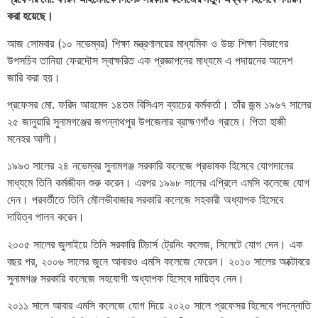
করা হয়েছে।
আজ সোমবার (১০ নভেম্বর) শিক্ষা মন্ত্রণালয়ের মাধ্যমিক ও উচ্চ শিক্ষা বিভাগের
উপসচিব তানিয়া ফেরদৌস স্বাক্ষরিত এক প্রজ্ঞাপনের মাধ্যমে এ পদায়নের আদেশ
জারি করা হয়।
প্রফেসর মো. ফরিদ আহমেদ ১৪তম বিসিএস ব্যাচের কর্মকর্তা। তাঁর জন্ম ১৯৬৭ সালের
২৫ জানুয়ারি সুনামগঞ্জের জগন্নাথপুর উপজেলার ব্রাহ্মণগাঁও গ্রামে। পিতা হাজী
মনেহর আলী।
১৯৯৩ সালের ২৪ নভেম্বর সুনামগঞ্জ সরকারি কলেজে প্রভাষক হিসেবে যোগদানের
মাধ্যমে তিনি কর্মজীবন শুরু করেন। এরপর ১৯৯৮ সালের এপ্রিলে এমসি কলেজে যোগ
দেন। পরবর্তীতে তিনি মৌলভীবাজার সরকারি কলেজে সহকারী অধ্যাপক হিসেবে
দায়িত্ব পালন করেন।
২০০৫ সালের জুলাইয়ে তিনি সরকারি টিচার্স ট্রেনিং কলেজ, সিলেটে যোগ দেন। এক
বছর পর, ২০০৬ সালের জুনে আবারও এমসি কলেজে ফেরেন। ২০১০ সালের অক্টোবরে
সুনামগঞ্জ সরকারি কলেজে সহযোগী অধ্যাপক হিসেবে দায়িত্ব নেন।
২০১১ সালে আবার এমসি কলেজে যোগ দিয়ে ২০২০ সালে প্রফেসর হিসেবে পদন্নোতি