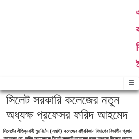
ther
About
Contact
Gallery
ommittees
Us
Us
র
সিলেট সরকারি কলেজের নতুন
অধ্যক্ষ প্রফেসর ফরিদ আহমেদ
সিলেটের ঐতিহ্যবাহী মুরারিচাঁদ (এমসি) কলেজের রাষ্ট্রবিজ্ঞান বিভাগের বিভাগীয় প্রধান
প্রফেসর মো. ফরিদ আহমেদকে সিলেট সরকারি কলেজের নতুন অধ্যক্ষ হিসেবে পদায়ন