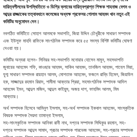
দায়িত্বশীলদের উপস্থিতিতে ও ডিগ্রি ক্লাবের দায়িত্বপ্রাপ্ত শিক্ষক শাহনাজ বেগম ও
আব্দুর রাজ্জাকের তত্বাবধানে কলেজের অধ্যক্ষ প্রফেসর গোলাম আহমদ খান নতুন এই
কমিটির অনুমোদন দেন।
নবগঠিত কমিটিতে সোহাগ আলমকে সভাপতি, জিয়া উদ্দিন চৌধুরীকে সাধারণ সম্পাদক
এবং ইউসুফ মাহদি রাফিকে সাংগঠনিক সম্পাদক করে ৫৫ সদস্য বিশিষ্ট কমিটির ঘোষণা
দেওয়া হয়।
কমিটির অন্যরা হলেন- সিনিয়র সহ-সভাপতি মনোয়ার হোসেন মামুন, সহসভাপতি
জুবায়ের আহমেদ শফি, কাওছার আহমদ, সাকিব আহমদ, তানজিল আহমদ, পাহেল মিয়া,
যুগ্ম সাধারণ সম্পাদক রায়হান আলম, মোশতাক আহমেদ, ফজলে রাব্বি হিমেল, জিয়াউল
হক, সাজ্জাদুর রহমান রিয়াদ, শামীমা আক্তার প্রিয়া, সহসাংগঠনিক সম্পাদক আদিল
আহমেদ ইমন, আব্দুল মজিদ, আব্দুল কাইয়ুম, অজয় দাশ, ফাহমিদ আলম, মিম
আক্তার।
অর্থ সম্পাদক হিসেবে আমিনুল ইসলাম, সহ-অর্থ সম্পাদক ইকবাল আহমেদ, সাংস্কৃতিক
বিষয়ক সম্পাদক সৈয়দা তামান্না ইসলাম,
সহ-সাংস্কৃতিক সম্পাদক আনিকা রানী নাথ, দপ্তর সম্পাদক সিদ্দিকুর রহমান, সহ-
দপ্তর সম্পাদক আব্দুস সামাদ, প্রচার সম্পাদক পারভেজ আহমেদ, সহ-প্রচার সম্পাদক