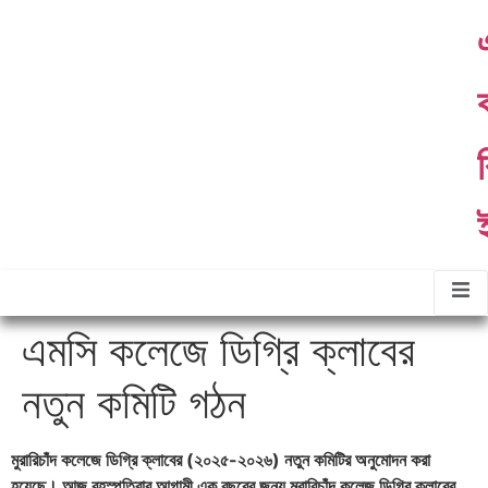
ther
About
Contact
Gallery
ommittees
Us
Us
র
এমসি কলেজে ডিগ্রি ক্লাবের
নতুন কমিটি গঠন
মুরারিচাঁদ কলেজে ডিগ্রি ক্লাবের (২০২৫-২০২৬) নতুন কমিটির অনুমোদন করা
হয়েছে। আজ বৃহস্পতিবার আগামী এক বছরের জন্য মুরারিচাঁদ কলেজ ডিগ্রি ক্লাবের