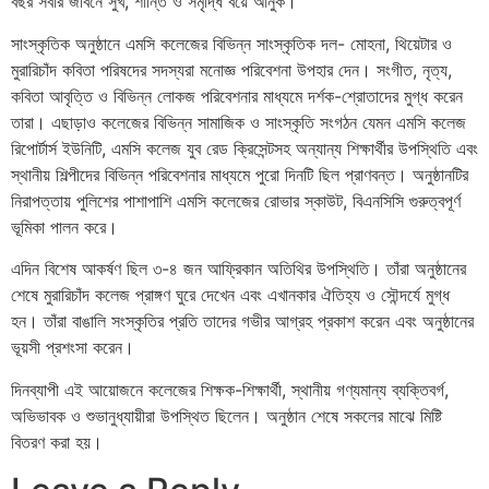
বছর সবার জীবনে সুখ, শান্তি ও সমৃদ্ধি বয়ে আনুক।”
সাংস্কৃতিক অনুষ্ঠানে এমসি কলেজের বিভিন্ন সাংস্কৃতিক দল- মোহনা, থিয়েটার ও
মুরারিচাঁদ কবিতা পরিষদের সদস্যরা মনোজ্ঞ পরিবেশনা উপহার দেন। সংগীত, নৃত্য,
কবিতা আবৃত্তি ও বিভিন্ন লোকজ পরিবেশনার মাধ্যমে দর্শক-শ্রোতাদের মুগ্ধ করেন
তারা। এছাড়াও কলেজের বিভিন্ন সামাজিক ও সাংস্কৃতি সংগঠন যেমন এমসি কলেজ
রিপোর্টার্স ইউনিটি, এমসি কলেজ যুব রেড ক্রিসেন্টসহ অন্যান্য শিক্ষার্থীর উপস্থিতি এবং
স্থানীয় শিল্পীদের বিভিন্ন পরিবেশনার মাধ্যমে পুরো দিনটি ছিল প্রাণবন্ত। অনুষ্ঠানটির
নিরাপত্তায় পুলিশের পাশাপাশি এমসি কলেজের রোভার স্কাউট, বিএনসিসি গুরুত্বপূর্ণ
ভূমিকা পালন করে।
এদিন বিশেষ আকর্ষণ ছিল ৩-৪ জন আফ্রিকান অতিথির উপস্থিতি। তাঁরা অনুষ্ঠানের
শেষে মুরারিচাঁদ কলেজ প্রাঙ্গণ ঘুরে দেখেন এবং এখানকার ঐতিহ্য ও সৌন্দর্যে মুগ্ধ
হন। তাঁরা বাঙালি সংস্কৃতির প্রতি তাদের গভীর আগ্রহ প্রকাশ করেন এবং অনুষ্ঠানের
ভূয়সী প্রশংসা করেন।
দিনব্যাপী এই আয়োজনে কলেজের শিক্ষক-শিক্ষার্থী, স্থানীয় গণ্যমান্য ব্যক্তিবর্গ,
অভিভাবক ও শুভানুধ্যায়ীরা উপস্থিত ছিলেন। অনুষ্ঠান শেষে সকলের মাঝে মিষ্টি
বিতরণ করা হয়।