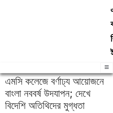
ther
About
Contact
Gallery
ommittees
Us
Us
র
এমসি কলেজে বর্ণাঢ্য আয়োজনে
বাংলা নববর্ষ উদযাপন; দেখে
বিদেশি অতিথিদের মুগ্ধতা